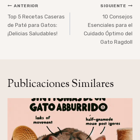
Navegación
ANTERIOR
SIGUIENTE
de
Top 5 Recetas Caseras
10 Consejos
de Paté para Gatos:
Esenciales para el
entradas
¡Delicias Saludables!
Cuidado Óptimo del
Gato Ragdoll
Publicaciones Similares