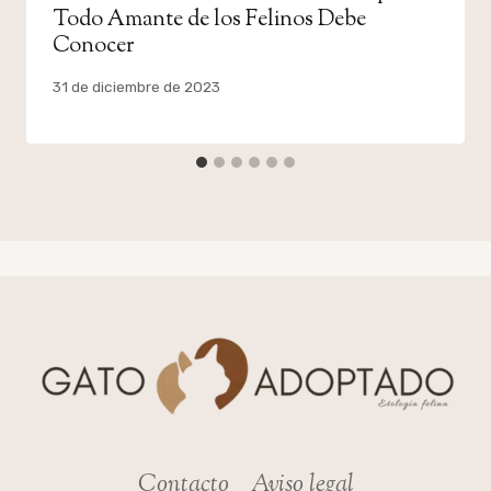
Todo Amante de los Felinos Debe
Conocer
Por
31 de diciembre de 2023
admin
Contacto
Aviso legal