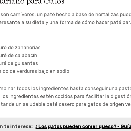
etariano para Gatos
son carnívoros, un paté hecho a base de hortalizas pued
resante a su dieta y una forma de cómo hacer paté par
uré de zanahorias
uré de calabacín
uré de guisantes
aldo de verduras bajo en sodio
binar todos los ingredientes hasta conseguir una past
los ingredientes estén cocidos para facilitar la digestió
tar de un saludable paté casero para gatos de origen ve
n te interese:
¿Los gatos pueden comer queso? - Guí