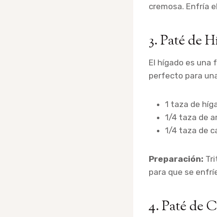
cremosa. Enfría e
3. Paté de H
El hígado es una 
perfecto para una
1 taza de híg
1/4 taza de a
1/4 taza de c
Preparación:
Tri
para que se enfrí
4. Paté de 