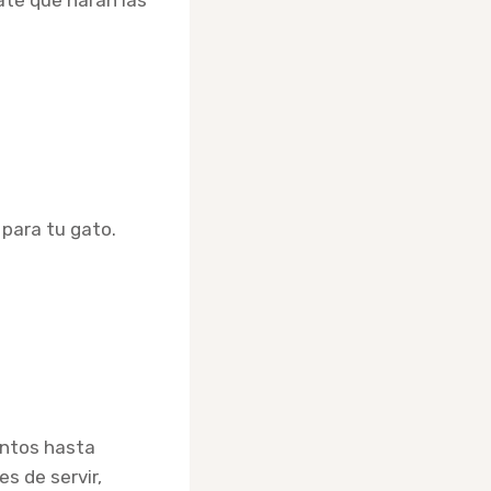
até que harán las
para tu gato.
entos hasta
s de servir,