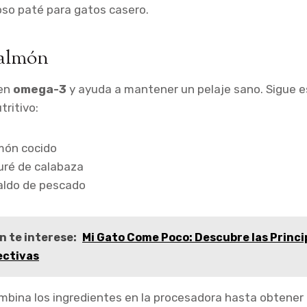
oso paté para gatos casero.
Salmón
 en
omega-3
y ayuda a mantener un pelaje sano. Sigue e
tritivo:
lmón cocido
uré de calabaza
caldo de pescado
n te interese:
Mi Gato Come Poco: Descubre las Princi
ectivas
bina los ingredientes en la procesadora hasta obtener