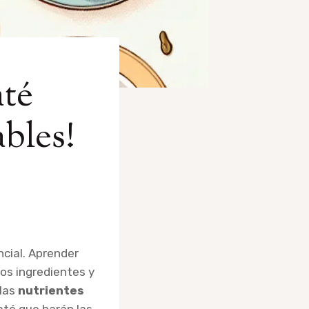
até
ables!
encial. Aprender
os ingredientes y
 las
nutrientes