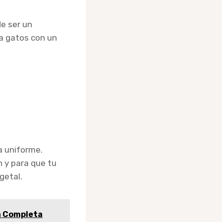
e ser un
a gatos con un
a uniforme.
n y para que tu
getal.
a Completa