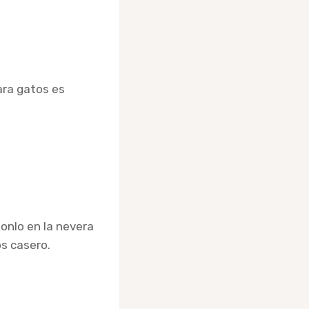
ara gatos es
ponlo en la nevera
os casero.