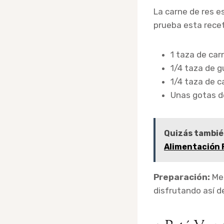
La carne de res e
prueba esta recet
1 taza de car
1/4 taza de g
1/4 taza de c
Unas gotas de
Quizás tambié
Alimentación 
Preparación:
Mez
disfrutando así d