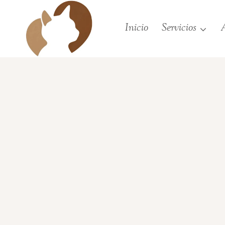
Saltar
al
Inicio
Servicios
A
contenido