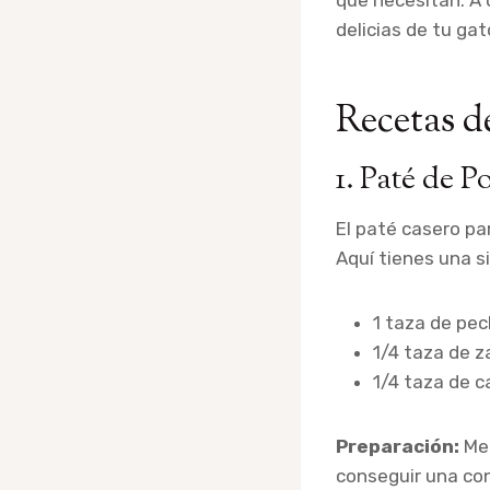
que necesitan. A
delicias de tu gat
Recetas d
1. Paté de P
El paté casero pa
Aquí tienes una s
1 taza de pe
1/4 taza de z
1/4 taza de c
Preparación:
Mez
conseguir una con