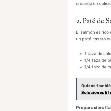
creando un delici
2. Paté de 
El salmón es rico
un paté casero nu
1 taza de sa
1/4 taza de p
1/4 taza de 
Quizás tambié
Soluciones Ef
Preparación:
Com