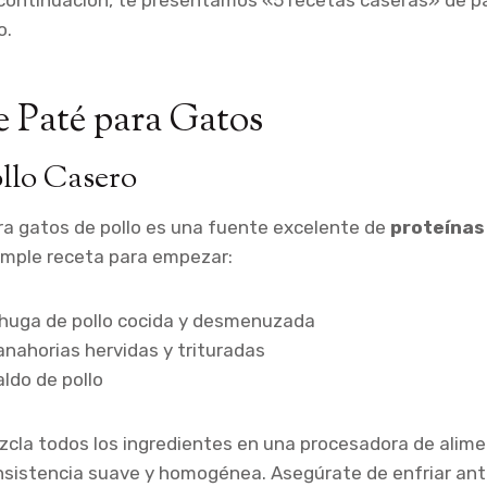
 continuación, te presentamos «5 recetas caseras» de p
o.
e Paté para Gatos
ollo Casero
ra gatos de pollo es una fuente excelente de
proteínas
imple receta para empezar:
chuga de pollo cocida y desmenuzada
anahorias hervidas y trituradas
aldo de pollo
cla todos los ingredientes en una procesadora de alim
sistencia suave y homogénea. Asegúrate de enfriar ante