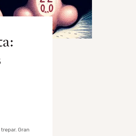
a:
s
 trepar. Gran