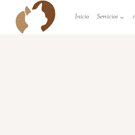
Saltar
al
Inicio
Servicios
A
contenido