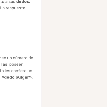
te a sus
dedos
.
 La respuesta
enen un número de
eras
, poseen
o les confiere un
o
«dedo pulgar»
,