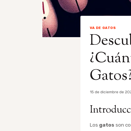
VA DE GATOS
Descub
¿Cuán
Gatos
Por
15 de diciembre de 20
admin
Introducc
Los
gatos
son con