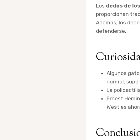
Los
dedos de lo
proporcionan tracc
Además, los ded
defenderse.
Curiosida
Algunos gato
normal, supe
La polidacti
Ernest Hemin
West es ahora
Conclusio