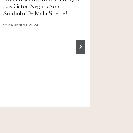
Los Gatos Negros Son
Símbolo De Mala Suerte?
Por
18 de abril de 2024
admin
Descubre
Gatos le
Realmen
Por
10 de febre
admin