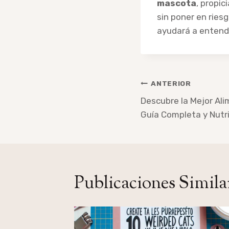
mascota
, propi
sin poner en ries
ayudará a entende
Navegación
ANTERIOR
de
Descubre la Mejor Al
Guía Completa y Nutr
entradas
Publicaciones Simila