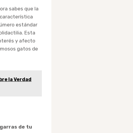
hora sabes que la
característica
 número estándar
idactilia. Esta
nterés y afecto
amosos gatos de
re la Verdad
 garras de tu