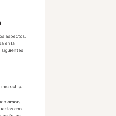
a
tos aspectos.
a en la
s siguientes
n microchip.
ndo
amor,
puertas con
igo felino.