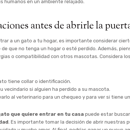
us humanos en un ambiente relajado.
ciones antes de abrirle la puert
trar a un gato a tu hogar, es importante considerar cier
de que no tenga un hogar o esté perdido. Además, piens
ergias o compatibilidad con otros mascotas. Considera lo
ato tiene collar o identificación.
u vecindario si alguien ha perdido a su mascota.
varlo al veterinario para un chequeo y para ver si tiene u
gato que quiere entrar en tu casa
puede estar busca
idad
. Es importante tomar la decisión de abrir nuestras 
cuidado y mucho amor. Al final, podrías ganar un nuevo am