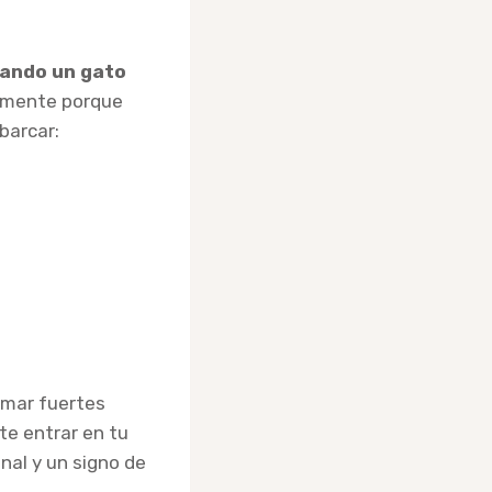
uando un gato
lemente porque
barcar:
rmar fuertes
e entrar en tu
al y un signo de