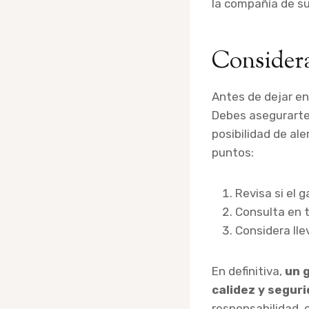
la compañía de s
Considera
Antes de dejar en
Debes asegurarte 
posibilidad de al
puntos:
Revisa si el g
Consulta en t
Considera lle
En definitiva,
un 
calidez y segur
responsabilidad, 