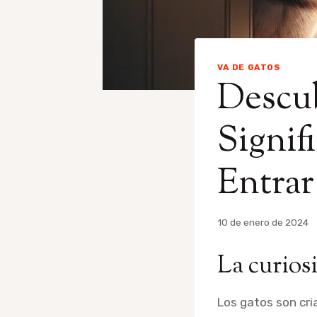
VA DE GATOS
Descub
Signif
Entrar
Por
10 de enero de 2024
admin
La curiosi
Los gatos son cri