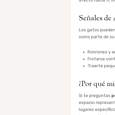
afecto hacia ti, l
Señales de 
Los gatos pueden 
como parte de su 
Ronroneo y 
Frotarse cont
Traerte pequ
¿Por qué mi
Si te preguntas
p
espacio represent
lugares específic