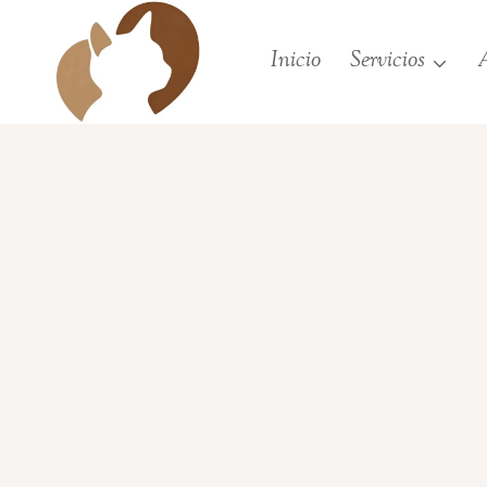
Saltar
al
Inicio
Servicios
A
contenido