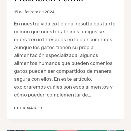
Por
13 de febrero de 2024
admin
En nuestra vida cotidiana, resulta bastante
común que nuestros felinos amigos se
muestren interesados en lo que comemos.
Aunque los gatos tienen su propia
alimentación especializada, algunos
alimentos humanos que pueden comer los
gatos pueden ser compartidos de manera
segura con ellos. En este artículo,
exploraremos cuáles son esos alimentos y
cómo pueden complementar de…
10
LEER MÁS
ALIMENTOS
HUMANOS
SEGUROS
Y