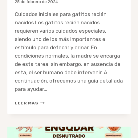
Por
25 de febrero de 2024
admin
Cuidados iniciales para gatitos recién
nacidos Los gatitos recién nacidos
requieren varios cuidados especiales,
siendo uno de los más importantes el
estímulo para defecar y orinar. En
condiciones normales, la madre se encarga
de esta tarea; sin embargo, en ausencia de
esta, el ser humano debe intervenir. A
continuación, ofrecemos una guía detallada
para ayudar…
GUÍA
LEER MÁS
PASO
A
PASO
SOBRE
CÓMO