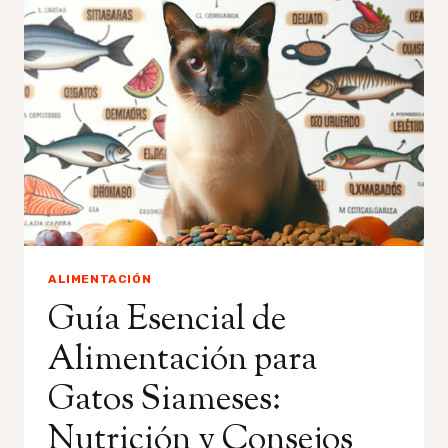
MEJOR
PIENSO
PARA
TU
GATO
–
TOP
CONSEJOS
2023
ALIMENTACIÓN
Guía Esencial de
Alimentación para
Gatos Siameses:
Nutrición y Consejos