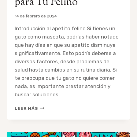
para Tu Felino
Por
14 de febrero de 2024
admin
Introducción al apetito felino Si tienes un
gato como mascota, podrías haber notado
que hay días en que su apetito disminuye
significativamente. Esto podría deberse a
diversos factores, desde problemas de
salud hasta cambios en su rutina diaria. Si
te preocupa que tu gato no quiere comer
nada, es importante prestar atención y
buscar soluciones….
¿POR
LEER MÁS
QUÉ
MI
GATO
NO