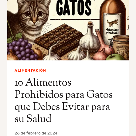
PARA
GATOS
EN
CASA
ALIMENTACIÓN
10 Alimentos
Prohibidos para Gatos
que Debes Evitar para
su Salud
Por
26 de febrero de 2024