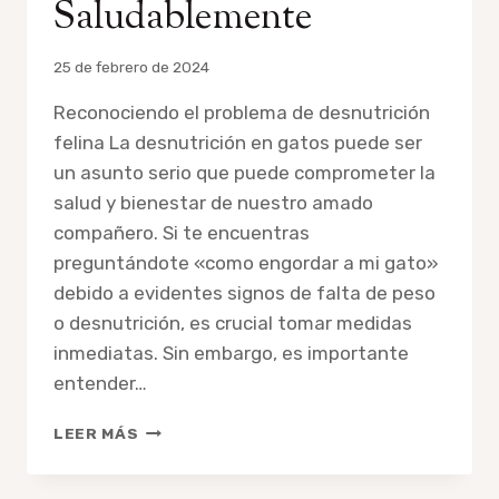
Saludablemente
Por
25 de febrero de 2024
admin
Reconociendo el problema de desnutrición
felina La desnutrición en gatos puede ser
un asunto serio que puede comprometer la
salud y bienestar de nuestro amado
compañero. Si te encuentras
preguntándote «como engordar a mi gato»
debido a evidentes signos de falta de peso
o desnutrición, es crucial tomar medidas
inmediatas. Sin embargo, es importante
entender…
GUÍA
LEER MÁS
VETERINARIA
COMPLETA:
CÓMO