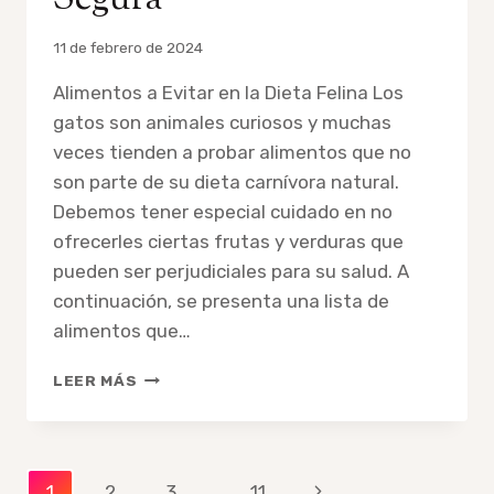
Por
11 de febrero de 2024
admin
Alimentos a Evitar en la Dieta Felina Los
gatos son animales curiosos y muchas
veces tienden a probar alimentos que no
son parte de su dieta carnívora natural.
Debemos tener especial cuidado en no
ofrecerles ciertas frutas y verduras que
pueden ser perjudiciales para su salud. A
continuación, se presenta una lista de
alimentos que…
10
LEER MÁS
FRUTAS
Y
VERDURAS
PROHIBIDAS
Navegación
Siguiente
1
2
3
…
11
PARA