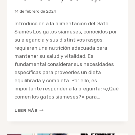
Por
14 de febrero de 2024
admin
Introducción a la alimentación del Gato
Siamés Los gatos siameses, conocidos por
su elegancia y sus distintivos rasgos,
requieren una nutrición adecuada para
mantener su salud y vitalidad. Es
fundamental considerar sus necesidades
específicas para proveerles un dieta
equilibrada y completa. Por ello, es
importante responder a la pregunta: «¿Qué
comen los gatos siameses?» para…
GUÍA
LEER MÁS
ESENCIAL
DE
ALIMENTACIÓN
PARA