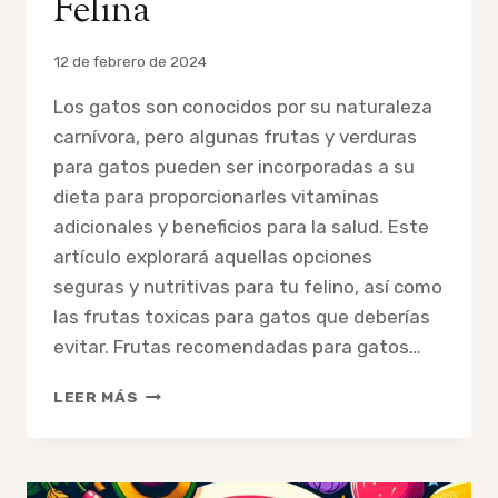
Felina
Por
12 de febrero de 2024
admin
Los gatos son conocidos por su naturaleza
carnívora, pero algunas frutas y verduras
para gatos pueden ser incorporadas a su
dieta para proporcionarles vitaminas
adicionales y beneficios para la salud. Este
artículo explorará aquellas opciones
seguras y nutritivas para tu felino, así como
las frutas toxicas para gatos que deberías
evitar. Frutas recomendadas para gatos…
10
LEER MÁS
FRUTAS
Y
VERDURAS
SALUDABLES