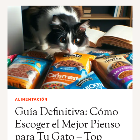
HACER
ENGORDAR
A
UN
GATO
DESNUTRIDO
SALUDABLEMENTE
ALIMENTACIÓN
Guía Definitiva: Cómo
Escoger el Mejor Pienso
para Tu Gato – Top