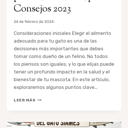
Consejos 2023
Por
24 de febrero de 2024
admin
Consideraciones iniciales Elegir el alimento
adecuado para tu gato es una de las
decisiones más importantes que debes
tomar como dueño de un felino. No todos
los piensos son iguales, y lo que elijas puede
tener un profundo impacto en la salud y el
bienestar de tu mascota. En este artículo,
exploraremos algunos puntos clave…
GUÍA
LEER MÁS
DEFINITIVA:
CÓMO
ESCOGER
EL