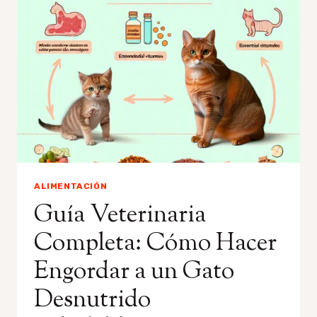
AYUDAR
A
UN
GATITO
A
DEFECAR:
CONSEJOS
VETERINARIOS
ALIMENTACIÓN
Guía Veterinaria
Completa: Cómo Hacer
Engordar a un Gato
Desnutrido