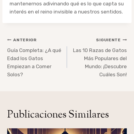
mantenernos adivinando qué es lo que capta su
interés en el reino invisible a nuestros sentidos.
Navegación
ANTERIOR
SIGUIENTE
de
Guía Completa: ¿A qué
Las 10 Razas de Gatos
Edad los Gatos
Más Populares del
entradas
Empiezan a Comer
Mundo: ¡Descubre
Solos?
Cuáles Son!
Publicaciones Similares