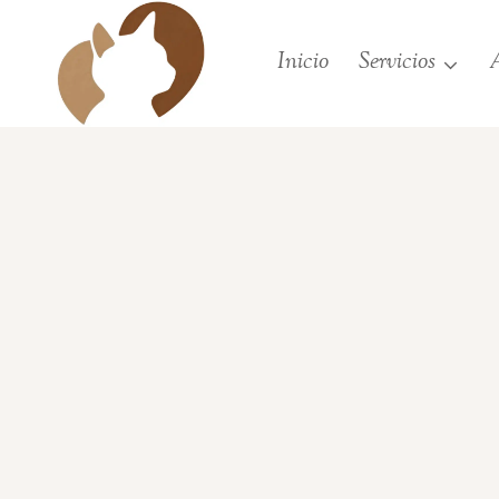
Saltar
al
Inicio
Servicios
A
contenido