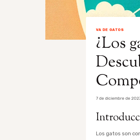
VA DE GATOS
¿Los g
Descub
Compo
Por
7 de diciembre de 202
admin
Introducc
Los gatos son con