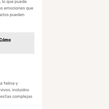
, lo que puede
las emociones que
 gatos pueden
e Cómo
a felina y
ivos, incluidos
r estas complejas