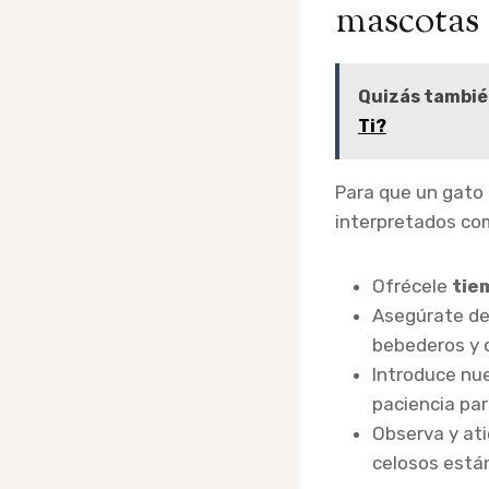
mascotas
Quizás tambié
Ti?
Para que un gato
interpretados co
Ofrécele
tie
Asegúrate de
bebederos y c
Introduce nu
paciencia par
Observa y at
celosos está