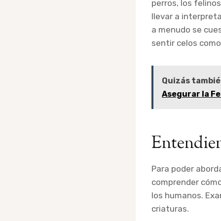
perros, los felin
llevar a interpre
a menudo se cuest
sentir celos com
Quizás tambié
Asegurar la Fe
Entendien
Para poder aborda
comprender cómo l
los humanos. Exa
criaturas.