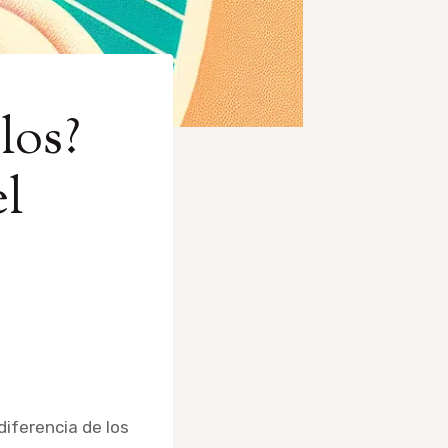
los?
el
iferencia de los