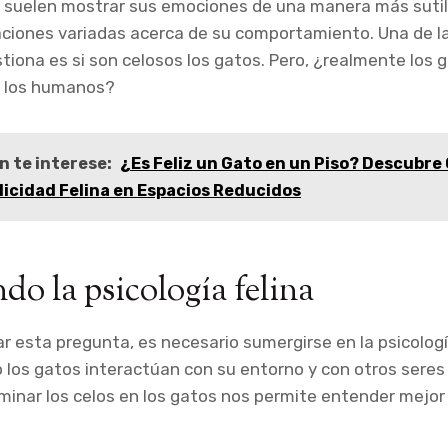
os suelen mostrar sus emociones de una manera más sutil
taciones variadas acerca de su comportamiento. Una de 
iona es si son celosos los gatos. Pero, ¿realmente los
o los humanos?
n te interese:
¿Es Feliz un Gato en un Piso? Descubr
licidad Felina en Espacios Reducidos
do la psicología felina
r esta pregunta, es necesario sumergirse en la psicologí
os gatos interactúan con su entorno y con otros seres v
minar los celos en los gatos nos permite entender mejo