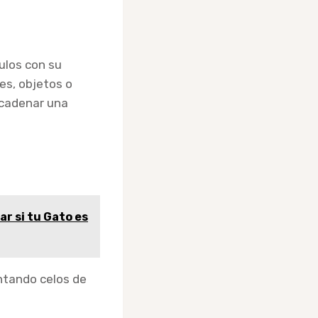
ulos con su
es, objetos o
ncadenar una
ar si tu Gato es
ntando celos de