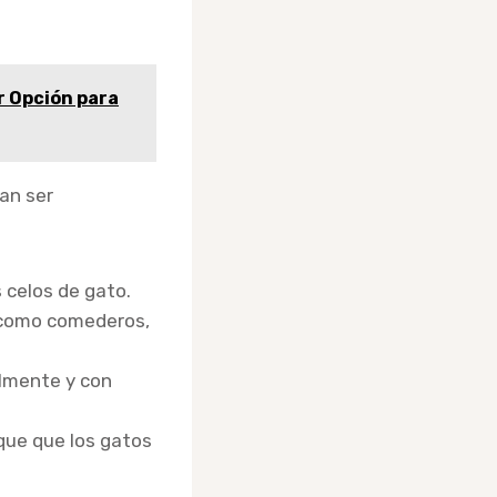
r Opción para
an ser
s celos de gato.
 como comederos,
lmente y con
que que los gatos