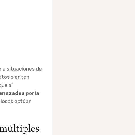
 a situaciones de
atos sienten
que sí
enazados
por la
celosos actúan
múltiples