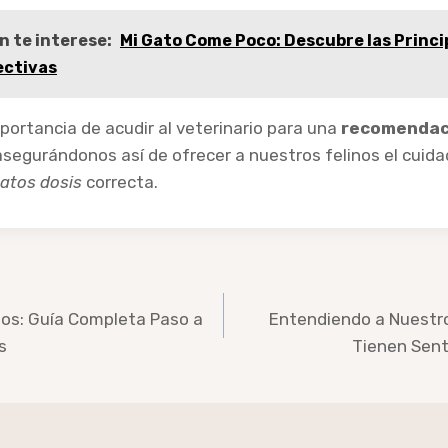
n te interese:
Mi Gato Come Poco: Descubre las Princi
ectivas
ortancia de acudir al veterinario para una
recomendac
 asegurándonos así de ofrecer a nuestros felinos el cuid
atos dosis
correcta.
tos: Guía Completa Paso a
Entendiendo a Nuestro
s
Tienen Sen