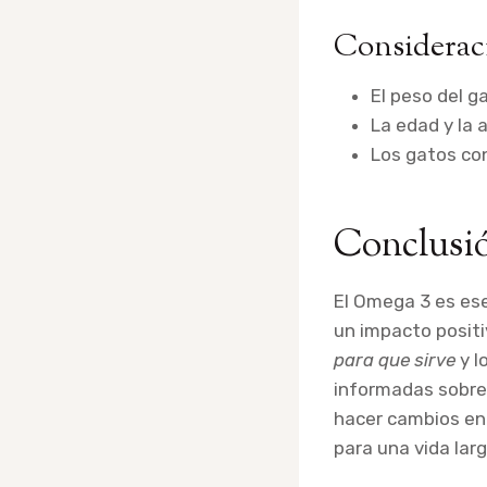
Consideraci
El peso del ga
La edad y la 
Los gatos con
Conclusi
El Omega 3 es ese
un impacto positiv
para que sirve
y l
informadas sobre 
hacer cambios en 
para una vida lar