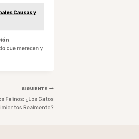
pales Causas y
ión
ado que merecen y
SIGUIENTE
s Felinos: ¿Los Gatos
timientos Realmente?