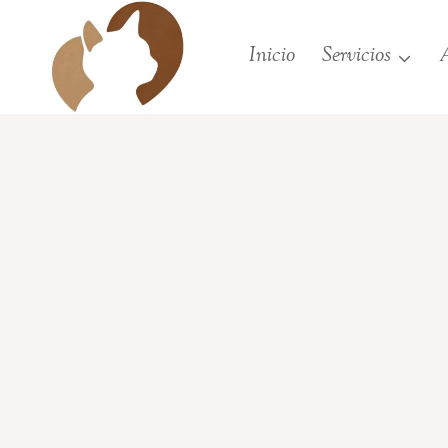
Saltar
al
Inicio
Servicios
A
contenido