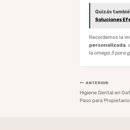
Quizás tambié
Soluciones Ef
Recordemos la imp
personalizada
,
la
omega 3 para g
Navegación
ANTERIOR
de
Higiene Dental en Ga
Paso para Propietario
entradas