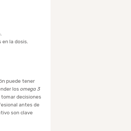
.
en la dosis.
ión puede tener
ender los
omega 3
 tomar decisiones
fesional antes de
tivo son clave