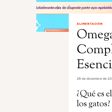
ALIMENTACIÓN
Omega 
Comple
Esenci
Por
28 de diciembre de 2
admin
¿Qué es e
los gatos?