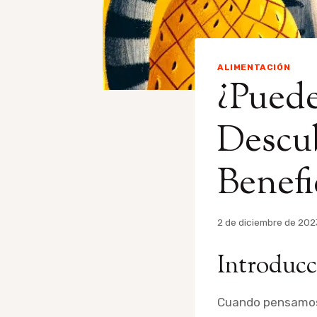
ALIMENTACIÓN
¿Puede
Descub
Benefi
Por
2 de diciembre de 202
admin
Introducci
Cuando pensamos