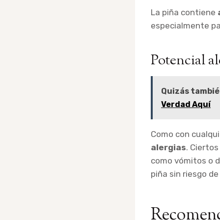
La piña contiene
especialmente pa
Potencial a
Quizás tambié
Verdad Aquí
Como con cualquie
alergias
. Cierto
como vómitos o di
piña sin riesgo de
Recomenda