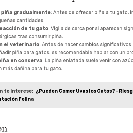
a piña gradualmente
: Antes de ofrecer piña a tu gato, 
queñas cantidades.
reacción de tu gato
: Vigila de cerca por si aparecen si
érgicas tras consumir piña.
 el veterinario
: Antes de hacer cambios significativos 
adir piña para gatos, es recomendable hablar con un pro
 piña en conserva
: La piña enlatada suele venir con azú
n más dañina para tu gato.
n te interese:
¿Pueden Comer Uvas los Gatos? - Riesg
ntación Felina
ón