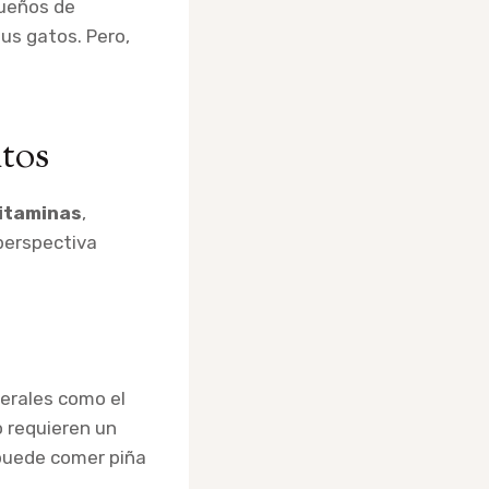
dueños de
us gatos. Pero,
atos
itaminas
,
perspectiva
nerales como el
o requieren un
 puede comer piña