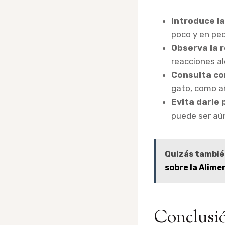
Introduce l
poco y en pe
Observa la 
reacciones al
Consulta con
gato, como añ
Evita darle
puede ser aú
Quizás tambié
sobre la Alime
Conclusi