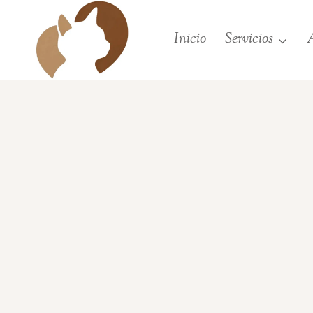
Saltar
al
Inicio
Servicios
A
contenido