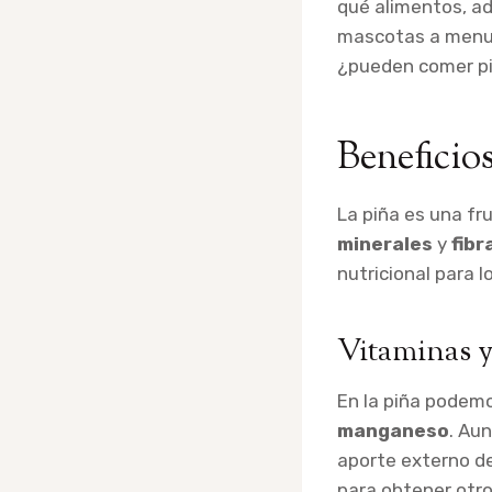
qué alimentos, ad
mascotas a menudo
¿pueden comer piñ
Beneficios
La piña es una fr
minerales
y
fibr
nutricional para 
Vitaminas y
En la piña podem
manganeso
. Au
aporte externo de
para obtener otr