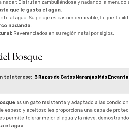
ra nadar: Disfrutan zambulléndose y nadando, a menudo s
ato que le gusta el agua
.
ente al agua: Su pelaje es casi impermeable, lo que facili
rco nadando
.
tural:
Reverenciados en su región natal por siglos.
del Bosque
n te interese:
3 Razas de Gatos Naranjas Más Encanta
Bosque
es un gato resistente y adaptado a las condicion
je espeso y aceitoso les proporciona una capa de protec
es permite tolerar mejor el agua y la nieve, demostrando
ta el agua
.