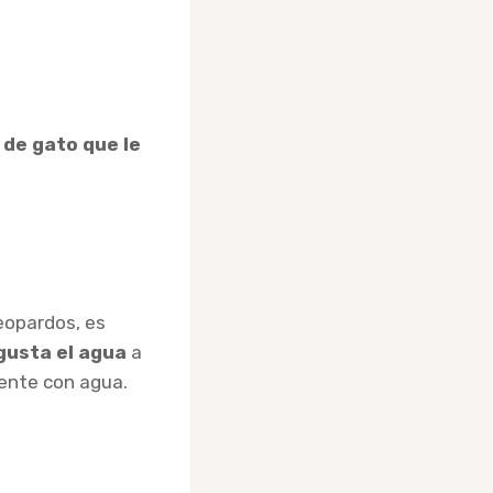
 de gato que le
leopardos, es
gusta el agua
a
iente con agua.