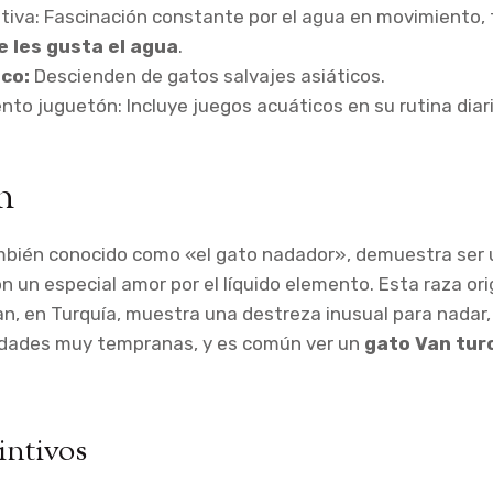
tiva: Fascinación constante por el agua en movimiento, 
e les gusta el agua
.
ico:
Descienden de gatos salvajes asiáticos.
o juguetón: Incluye juegos acuáticos en su rutina diari
n
mbién conocido como «el gato nadador», demuestra ser
n un especial amor por el líquido elemento. Esta raza orig
an, en Turquía, muestra una destreza inusual para nadar, 
dades muy tempranas, y es común ver un
gato Van tur
intivos