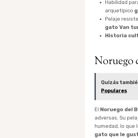
Habilidad pa
arquetípico
g
Pelaje resist
gato Van tu
Historia cul
Noruego 
Quizás tambié
Populares
El
Noruego del 
adversas. Su pela
humedad, lo que l
gato que le gus