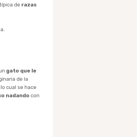
típica de
razas
a.
 un
gato que le
inaria de la
lo cual se hace
co nadando
con