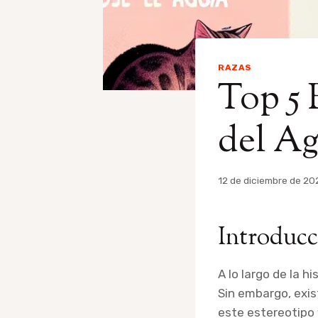
RAZAS
Top 5
del Ag
Por
12 de diciembre de 20
admin
Introducc
A lo largo de la h
Sin embargo, exis
este estereotipo 