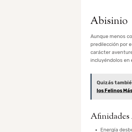
Abisinio
Aunque menos con
predilección por 
carácter aventur
incluyéndolos en 
Quizás tambié
los Felinos Má
Afinidades
Energía desbo