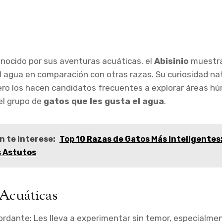
ocido por sus aventuras acuáticas, el
Abisinio
muestra
el agua en comparación con otras razas. Su curiosidad nat
ero los hacen candidatos frecuentes a explorar áreas h
el grupo de
gatos que les gusta el agua
.
n te interese:
Top 10 Razas de Gatos Más Inteligentes
s Astutos
 Acuáticas
rdante: Les lleva a experimentar sin temor, especialmen