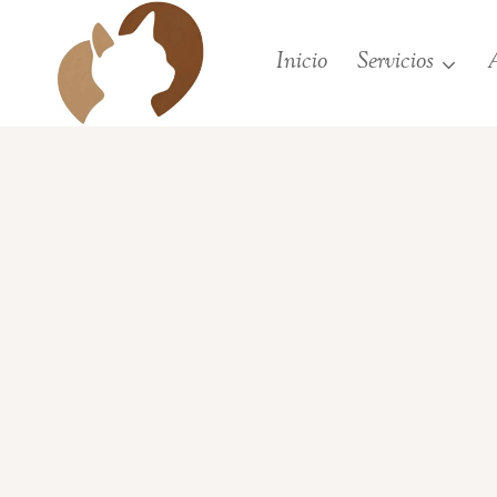
Saltar
al
Inicio
Servicios
A
contenido