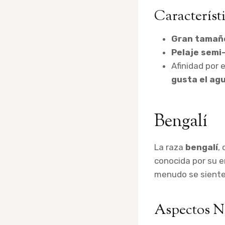
Característ
Gran tamañ
Pelaje semi-
Afinidad por 
gusta el ag
Bengalí
La raza
bengalí
,
conocida por su e
menudo se sienten
Aspectos N