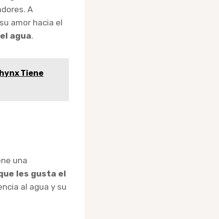
adores. A
su amor hacia el
 el agua
.
phynx Tiene
ene una
que les gusta el
encia al agua y su