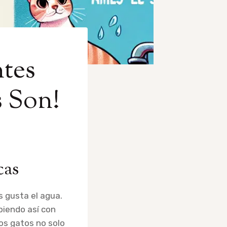
tes
s Son!
cas
es gusta el agua.
piendo así con
os gatos no solo