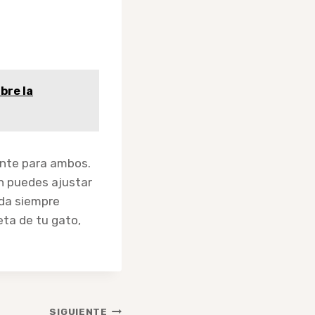
bre la
ante para ambos.
én puedes ajustar
rda siempre
eta de tu gato,
SIGUIENTE