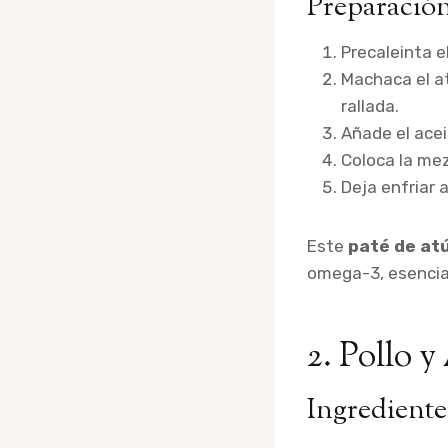
Preparación
Precaleinta e
Machaca el a
rallada.
Añade el ace
Coloca la me
Deja enfriar a
Este
paté de at
omega-3, esencial
2. Pollo 
Ingrediente