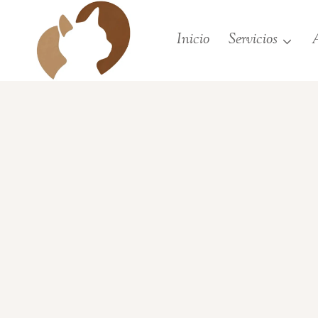
Saltar
al
Inicio
Servicios
A
contenido