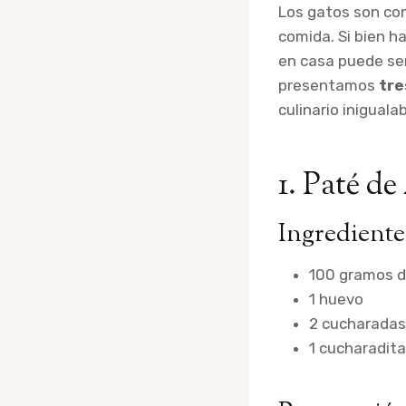
Los gatos son con
comida. Si bien h
en casa puede ser
presentamos
tre
culinario inigualab
1. Paté d
Ingrediente
100 gramos d
1 huevo
2 cucharadas
1 cucharadita