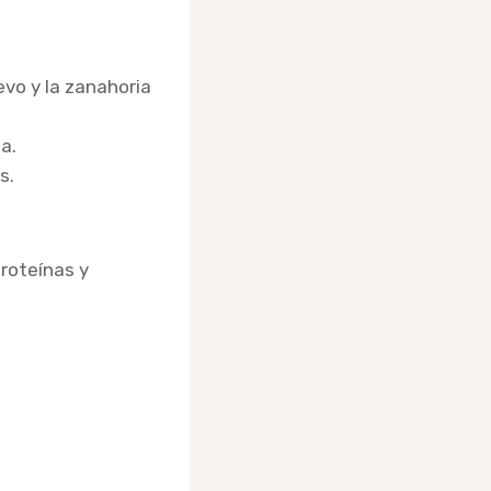
vo y la zanahoria
a.
s.
proteínas y