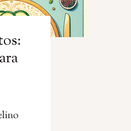
tos:
ara
elino