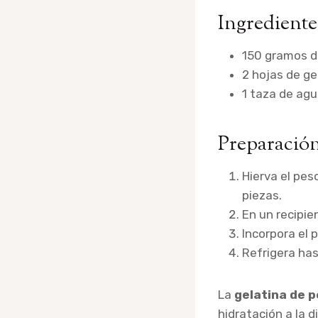
Ingrediente
150 gramos d
2 hojas de ge
1 taza de ag
Preparación
Hierva el pe
piezas.
En un recipie
Incorpora el 
Refrigera has
La
gelatina de 
hidratación a la d