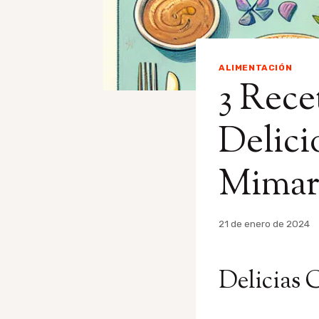
ALIMENTACIÓN
3 Rece
Delici
Mimar 
Por
21 de enero de 2024
admin
Delicias 