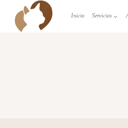
Saltar
al
Inicio
Servicios
A
contenido