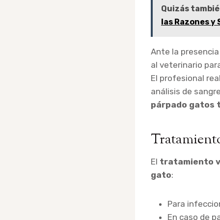
Quizás tambié
las Razones y
Ante la presenci
al veterinario pa
El profesional re
análisis de sangr
párpado gatos 
Tratamient
El
tratamiento v
gato
:
Para infeccio
En caso de p