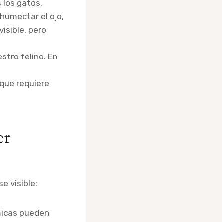
 los gatos.
 humectar el ojo,
isible, pero
stro felino. En
que requiere
er
e visible:
micas pueden