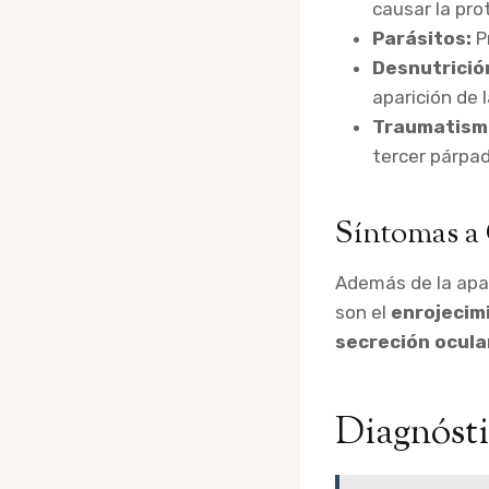
causar la pro
Parásitos:
P
Desnutrició
aparición de 
Traumatism
tercer párpad
Síntomas a
Además de la apar
son el
enrojecimi
secreción ocula
Diagnósti