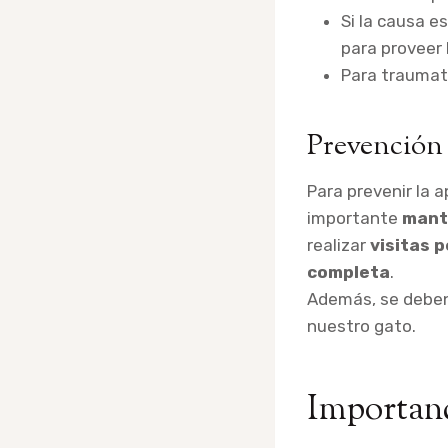
Si la causa e
para proveer 
Para traumat
Prevención
Para prevenir la 
importante
mant
realizar
visitas p
completa
.
Además, se deben
nuestro gato.
Importanc