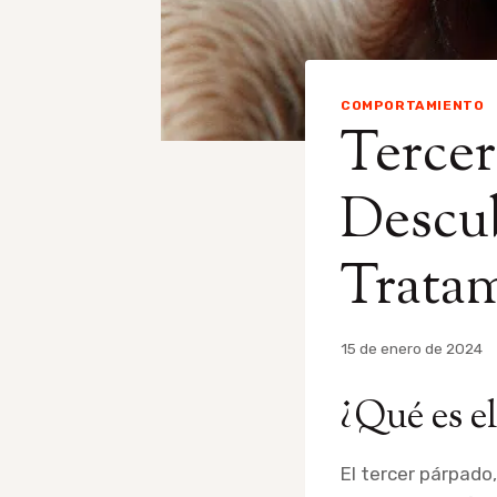
COMPORTAMIENTO
Tercer
Descub
Trata
Por
15 de enero de 2024
admin
¿Qué es e
El tercer párpad