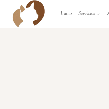
Saltar
al
Inicio
Servicios
A
contenido