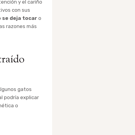
ención y el cariño
tivos con sus
 se deja tocar
o
 las razones más
traído
Algunos gatos
l podría explicar
nética o