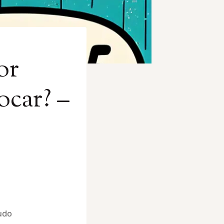
or
car? –
udo