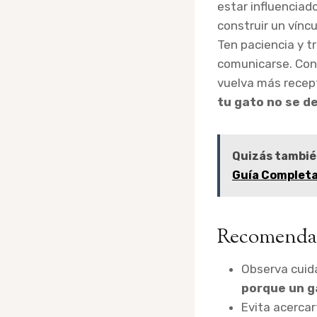
estar influenciad
construir un vínc
Ten paciencia y t
comunicarse. Con 
vuelva más recept
tu gato no se d
Quizás tambié
Guía Complet
Recomendac
Observa cuid
porque un g
Evita acercar