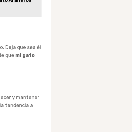
ato Arañe los
o. Deja que sea él
 de que
mi gato
blecer y mantener
 la tendencia a