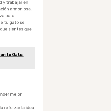
d y trabajar en
ación armoniosa.
iza para
e tu gato se
 que sientes que
con tu Gato:
ender mejor
a reforzar la idea