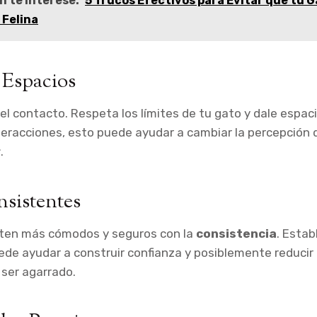
n te interese:
5 Trucos Efectivos para Evitar que tu G
 Felina
 Espacios
el contacto. Respeta los límites de tu gato y dale espaci
interacciones, esto puede ayudar a cambiar la percepción
r
.
sistentes
nten más cómodos y seguros con la
consistencia
. Esta
uede ayudar a construir confianza y posiblemente reducir
 ser agarrado.