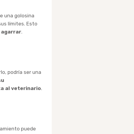
le una golosina
us límites. Esto
 agarrar
.
lo, podría ser una
su
a al veterinario
.
rtamiento puede