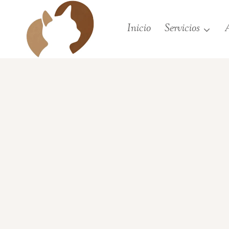
Saltar
al
Inicio
Servicios
A
contenido