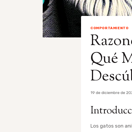
COMPORTAMIENTO
Razone
Qué Mi
Descú
Por
19 de diciembre de 20
admin
Introducc
Los gatos son an