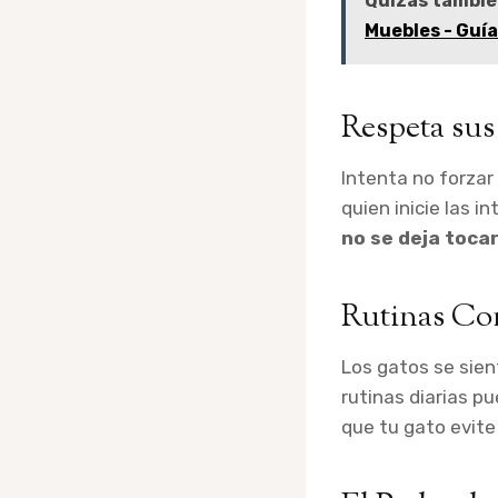
Quizás tambié
Muebles - Guía
Respeta sus
Intenta no forzar 
quien inicie las 
no se deja toca
Rutinas Con
Los gatos se sie
rutinas diarias p
que tu gato evite