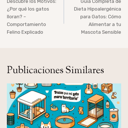
de
Descubre los Motivos:
Guía Completa de
¿Por qué los gatos
Dieta Hipoalergénica
entradas
lloran? –
para Gatos: Cómo
Comportamiento
Alimentar a tu
Felino Explicado
Mascota Sensible
Publicaciones Similares