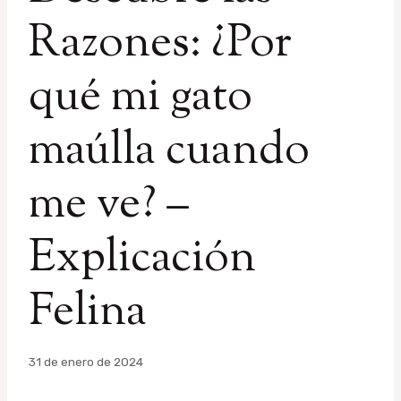
Razones: ¿Por
qué mi gato
maúlla cuando
me ve? –
Explicación
Felina
Por
31 de enero de 2024
admin