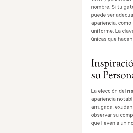
nombre. Si tu ga
puede ser adecuad
apariencia, como 
uniforme. La clav
únicas que hacen 
Inspiraci
su Person
La elección del
no
apariencia notable
arrugada, exudan 
observar su compo
que lleven a un n