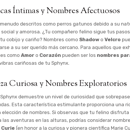
icas Íntimas y Nombres Afectuosos
 menudo descritos como perros gatunos debido a su nat
ocial y amorosa. ¿Tu compañero felino sigue tus pasos
u cobijo y cariño? Nombres como
Shadow
o
Velcro
pue
arse a su ser querido más cercano. Para aquellos que ex
ones como
Amor
o
Corazón
pueden ser los
nombres par
vibras cariñosas de tu Sphynx.
eza Curiosa y Nombres Exploratorios
 Sphynx demuestre un nivel de curiosidad que sobrepase
das. Esta característica estimulante proporciona una ri
la elección de nombres. Si observas que tu felino disfrut
 las aventuras en las alturas, podrías considerar nomb
o
Curie
(en honor a la curiosa y pionera científica Marie Cu