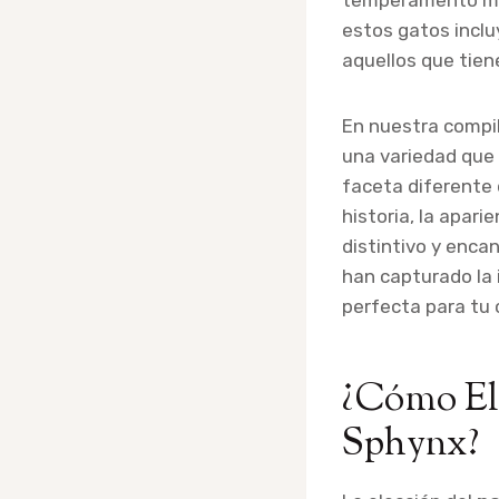
temperamento más
estos gatos incl
aquellos que tie
En nuestra compi
una variedad que 
faceta diferente 
historia, la apari
distintivo y enca
han capturado la 
perfecta para tu
¿Cómo Ele
Sphynx?