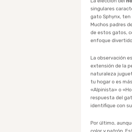
La elección del
no
singulares caracte
gato Sphynx, ten 
Muchos padres de
de estos gatos, c
enfoque divertido
La observación e
extensión de la p
naturaleza juguet
tu hogar o es má
«Alpinista» o «Ho
respuesta del ga
identifique con s
Por último, aunqu
color y patrón. Es