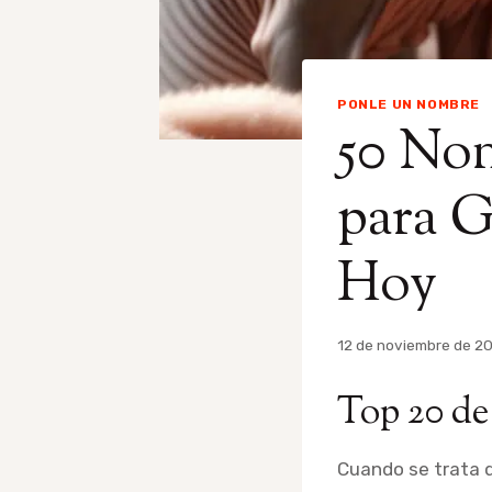
PONLE UN NOMBRE
50 Nom
para G
Hoy
Por
12 de noviembre de 2
admin
Top 20 d
Cuando se trata d