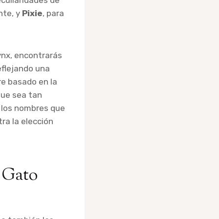
culiaridades de
nte, y
Pixie
, para
ynx, encontrarás
eflejando una
re basado en la
 que sea tan
n los nombres que
ra la elección
u Gato