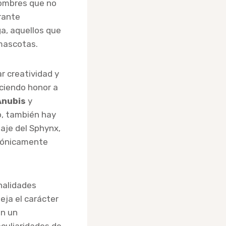
nombres que no
rante
a, aquellos que
 mascotas.
r creatividad y
aciendo honor a
Anubis
y
o, también hay
aje del Sphynx,
 irónicamente
nalidades
leja el carácter
on un