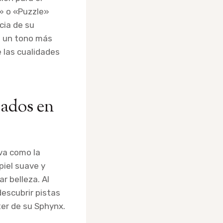
» o «Puzzle»
cia de su
e un tono más
 las cualidades
ados en
va como la
piel suave y
r belleza. Al
escubrir pistas
er de su Sphynx.