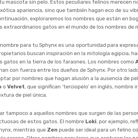
tu mascota sin pelo. Estos peculiares felinos merecen 
exótica apariencia, sino que también hagan eco de su vib
ontinuación, exploraremos los nombres que están en bog
os extraordinarios gatos en el mundo de los nombres de
 nombre para tu Sphynx es una oportunidad para expresa
opietarios buscan inspiración en la mitología egipcia, h
os gatos en la tierra de los faraones. Los nombres como
an con fuerza entre los dueños de Sphynx. Por otro lad
ptar por nombres que hagan alusión a la ausencia de pel
o
o
Velvet
, que significan ‘terciopelo’ en inglés, nombre
xtura de piel única.
ar tampoco a aquellos nombres que surgen de las perso
ctuosas de estos gatos. El nombre
Loki
, por ejemplo, ref
phynx, mientras que
Zen
puede ser ideal para un felino c