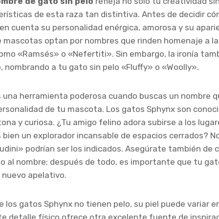
mbre de gato sin pelo
refleja no solo tu creatividad s
rísticas de esta raza tan distintiva. Antes de decidir có
en cuenta su personalidad enérgica, amorosa y su aparie
 mascotas optan por nombres que rinden homenaje a la 
omo «Ramsés» o «Nefertiti». Sin embargo, la ironía tam
, nombrando a tu gato sin pelo «Fluffy» o «Woolly».
s una herramienta poderosa cuando buscas un nombre q
ersonalidad de tu mascota. Los gatos Sphynx son conoci
ona y curiosa. ¿Tu amigo felino adora subirse a los luga
s bien un explorador incansable de espacios cerrados?
udini» podrían ser los indicados. Asegúrate también de c
to al nombre; después de todo, es importante que tu ga
u nuevo apelativo.
e los gatos Sphynx no tienen pelo, su piel puede variar
te detalle físico ofrece otra excelente fuente de inspirac