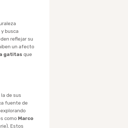
uraleza
 y busca
den reflejar su
hiben un afecto
a gatitas
que
 la de sus
ca fuente de
a explorando
res como
Marco
rie). Estos