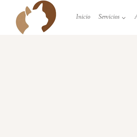
Saltar
al
Inicio
Servicios
A
contenido