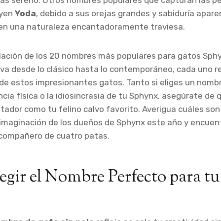
 sereno. Otros nombres populares que capturan las pe
uyen
Yoda
, debido a sus orejas grandes y sabiduría apare
nen una naturaleza encantadoramente traviesa.
lación de los 20 nombres más populares para gatos Sph
va desde lo clásico hasta lo contemporáneo, cada uno r
de estos impresionantes gatos. Tanto si eliges un nomb
encia física o la idiosincrasia de tu Sphynx, asegúrate de
ntador como tu felino calvo favorito. Averigua cuáles so
imaginación de los dueños de Sphynx este año y encuent
 compañero de cuatro patas.
gir el Nombre Perfecto para t