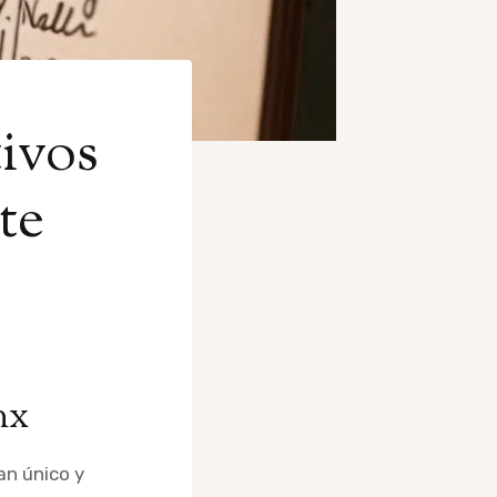
ivos
te
nx
an único y