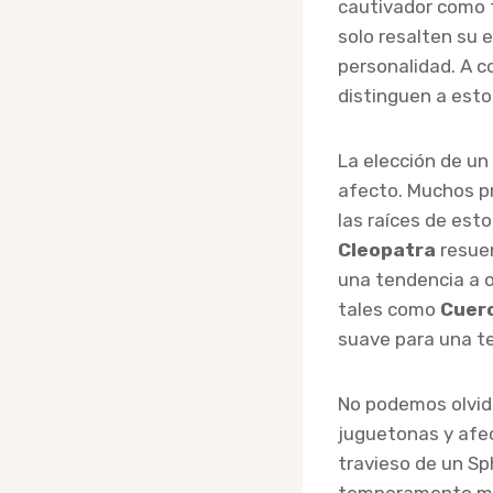
cautivador como 
solo resalten su 
personalidad. A c
distinguen a est
La elección de un
afecto. Muchos pr
las raíces de est
Cleopatra
resuen
una tendencia a o
tales como
Cuer
suave para una te
No podemos olvid
juguetonas y afe
travieso de un S