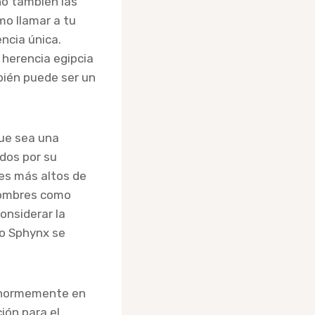
ino también las
mo llamar a tu
ncia única.
herencia egipcia
bién puede ser un
ue sea una
dos por su
res más altos de
 Nombres como
onsiderar la
to Sphynx se
 enormemente en
ión para el