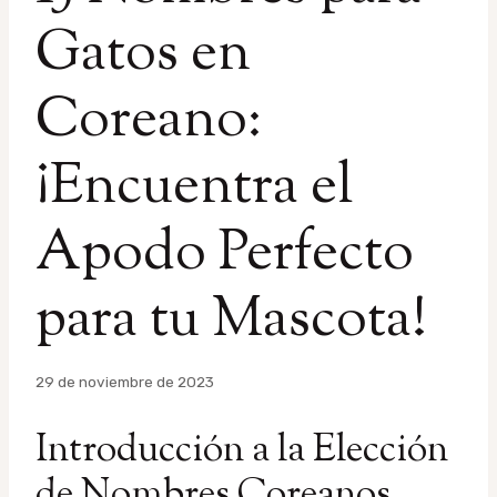
Gatos en
Coreano:
¡Encuentra el
Apodo Perfecto
para tu Mascota!
Por
29 de noviembre de 2023
admin
Introducción a la Elección
de Nombres Coreanos