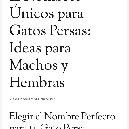
Únicos para
Gatos Persas:
Ideas para
Machos y
Hembras
Por
28 de noviembre de 2023
admin
Elegir el Nombre Perfecto
para tu Gato Persa