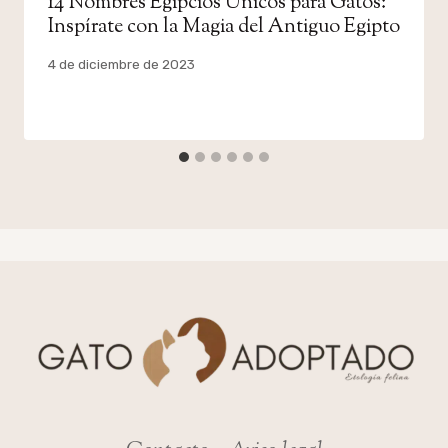
14 Nombres Egipcios Únicos para Gatos:
Inspírate con la Magia del Antiguo Egipto
Por
4 de diciembre de 2023
admin