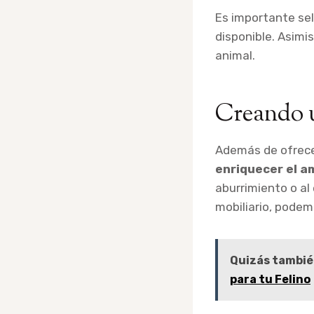
Es importante sel
disponible. Asimi
animal.
Creando u
Además de ofrece
enriquecer el a
aburrimiento o al
mobiliario, podemo
Quizás tambié
para tu Felino