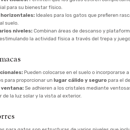
ial para su bienestar físico.
horizontales:
Ideales para los gatos que prefieren rasc
l suelo.
rios niveles:
Combinan áreas de descanso y plataform
estimulando la actividad física a través del trepa y juego
amacas
cionales:
Pueden colocarse en el suelo o incorporarse a
es para proporcionar un
lugar cálido y seguro
para el d
 ventana:
Se adhieren a los cristales mediante ventosas
 de la luz solar y la vista al exterior.
orres
res para gatos son estructuras de varios niveles que inc