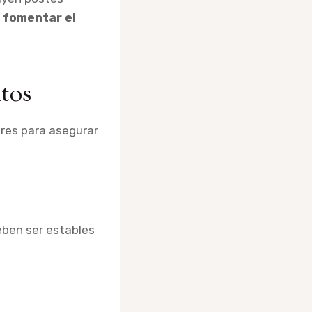
a
fomentar el
atos
res para asegurar
deben ser estables