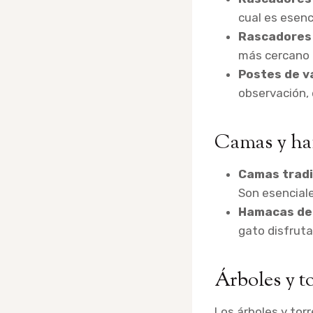
cual es esenc
Rascadores 
más cercano a
Postes de va
observación, 
Camas y h
Camas tradi
Son esencial
Hamacas de
gato disfrutar
Árboles y t
Los árboles y tor