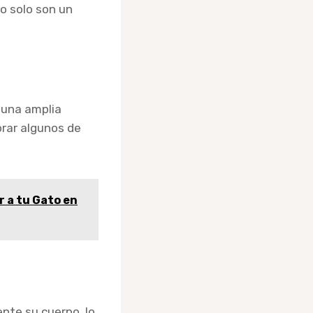
no solo son un
 una amplia
rar algunos de
r a tu Gato en
nte su cuerpo, lo