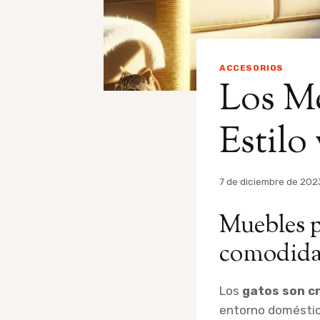
ACCESORIOS
Los Me
Estilo
Por
7 de diciembre de 202
admin
Muebles p
comodid
Los
gatos son cr
entorno doméstic