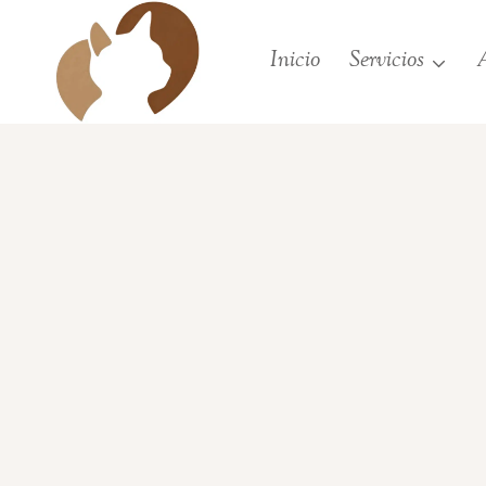
Saltar
al
Inicio
Servicios
A
contenido