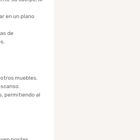
ar en un plano
as de
s.
 otros muebles.
escanso.
, permitiendo al
luyen postes