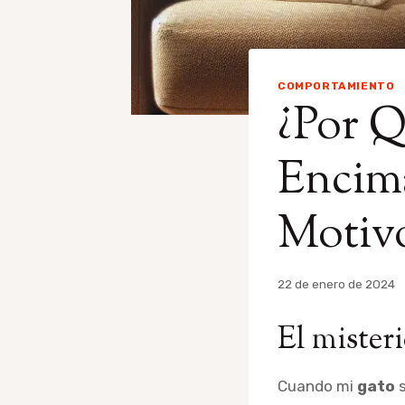
COMPORTAMIENTO
¿Por 
Encima
Motivo
Por
22 de enero de 2024
admin
El misteri
Cuando mi
gato
s