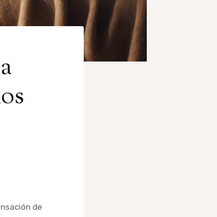
ea
los
ensación de