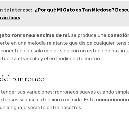
n te interese:
¿Por qué Mi Gato es Tan Miedoso? Desc
Prácticas
gato ronronea encima de mi
, se produce una
conexión
erte en una melodía relajante que disipa cualquier tensi
conectado no solo con él, sino con un estado de paz inte
efuerza el vínculo y el entendimiento mutuo.
 del ronroneo
ntender sus variaciones: ronroneos suaves cuando simp
intensos si busca atención o comida. Esta
comunicación
un lenguaje secreto entre nosotros.