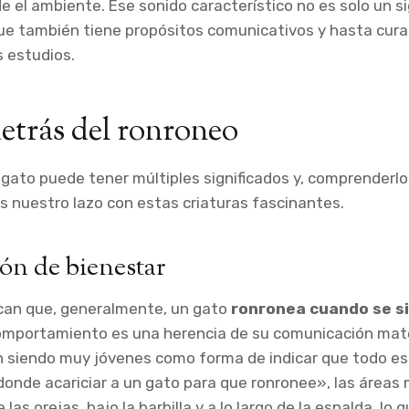
de el ambiente. Ese sonido característico no es solo un s
 que también tiene propósitos comunicativos y hasta cur
s estudios.
etrás del ronroneo
 gato puede tener múltiples significados y, comprenderl
 nuestro lazo con estas criaturas fascinantes.
ón de bienestar
ican que, generalmente, un gato
ronronea cuando se s
omportamiento es una herencia de su comunicación mate
n siendo muy jóvenes como forma de indicar que todo es
donde acariciar a un gato para que ronronee», las área
 las orejas, bajo la barbilla y a lo largo de la espalda, l