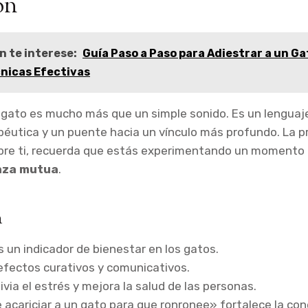
ón
n te interese:
Guía Paso a Paso para Adiestrar a un Ga
cnicas Efectivas
 gato es mucho más que un simple sonido. Es un lenguaj
éutica y un puente hacia un vínculo más profundo. La p
bre ti, recuerda que estás experimentando un momento
anza mutua
.
n
s un indicador de bienestar en los gatos.
efectos curativos y comunicativos.
ivia el estrés y mejora la salud de las personas.
acariciar a un gato para que ronronee» fortalece la con