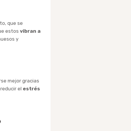
ato, que se
que estos
vibran a
 huesos y
rse mejor gracias
reducir el
estrés
o