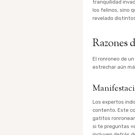
tranquilidad inva
los felinos, sino
revelado distinto
Razones d
El ronroneo de un
estrechar aún más
Manifestaci
Los expertos ind
contento. Este c
gatitos ronronea
si te preguntas «
incluyen detrás de