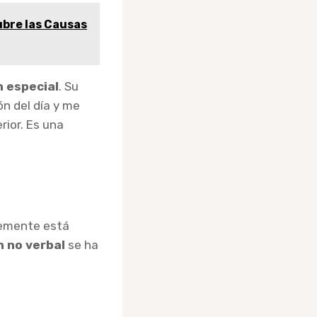
ubre las Causas
 especial
. Su
ón del día y me
rior. Es una
lemente está
 no verbal
se ha