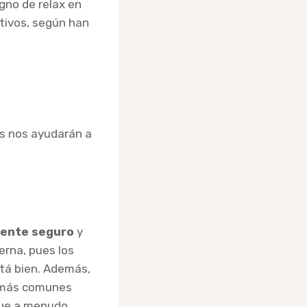
igno de relax en
ativos, según han
os nos ayudarán a
iente seguro
y
rna, pues los
tá bien. Además,
s más comunes
o que a menudo