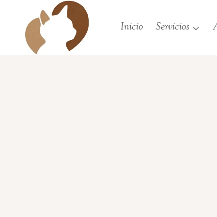
Saltar
al
Inicio
Servicios
A
contenido