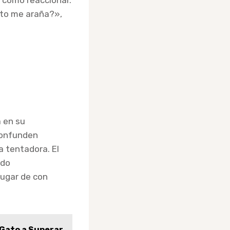
r cómo reaccionar.
ato me araña?»,
 en su
 confunden
 tentadora. El
ndo
lugar de con
 Gato a Superar