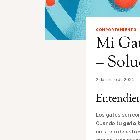
COMPORTAMIENTO
Mi Ga
– Solu
Por
2 de enero de 2024
admin
Entendien
Los gatos son co
Cuando tu
gato 
un signo de estré