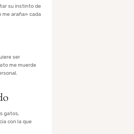
tar su instinto de
to me araña» cada
uiere ser
 gato me muerde
rsonal.
do
s gatos,
cia con la que