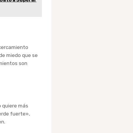
acercamiento
 de miedo que se
mientos son
o quiere más
erde fuerte»,
en.