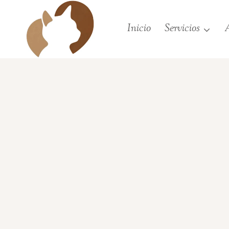
Saltar
al
Inicio
Servicios
A
contenido