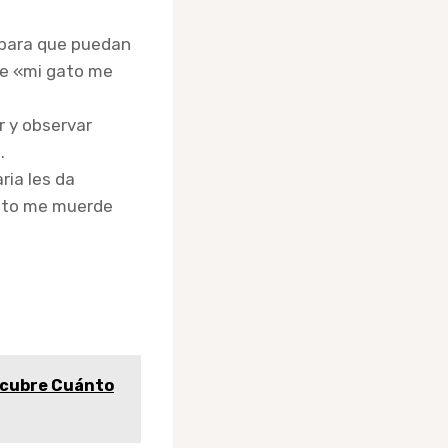
 para que puedan
que «mi gato me
r y observar
.
ria les da
gato me muerde
scubre Cuánto