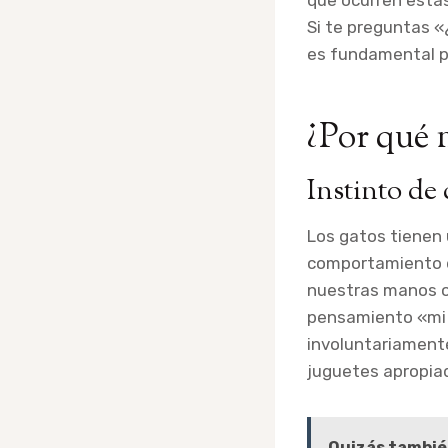
que ocurren estas
Si te preguntas 
es fundamental pr
¿Por qué 
Instinto de 
Los gatos tienen
comportamiento de
nuestras manos o
pensamiento «mi
involuntariament
juguetes apropia
Quizás tambié