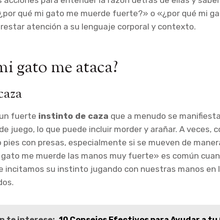
 acciones para entender la razón detrás de ellas y sabe
«¿por qué mi gato me muerde fuerte?» o «¿por qué mi g
estar atención a su lenguaje corporal y contexto.
mi gato me ataca?
caza
 un fuerte
instinto de caza
que a menudo se manifiesta
 juego, lo que puede incluir morder y arañar. A veces,
 pies con presas, especialmente si se mueven de manera
 gato me muerde las manos muy fuerte» es común cua
e incitamos su instinto jugando con nuestras manos en 
dos.
n te interese:
10 Consejos Efectivos para Ayudar a tu