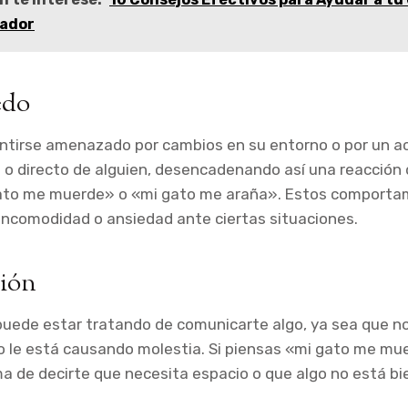
cador
edo
ntirse amenazado por cambios en su entorno o por un 
 o directo de alguien, desencadenando así una reacción
ato me muerde» o «mi gato me araña». Estos comporta
 incomodidad o ansiedad ante ciertas situaciones.
ión
puede estar tratando de comunicarte algo, ya sea que n
go le está causando molestia. Si piensas «mi gato me mu
a de decirte que necesita espacio o que algo no está bi