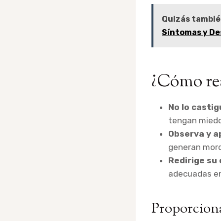
Quizás tambié
Síntomas y De
¿Cómo re
No lo castig
tengan miedo
Observa y a
generan mord
Redirige su
adecuadas en
Proporciona