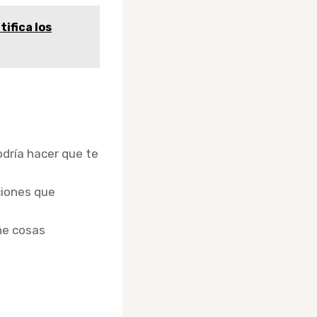
ifica los
odría hacer que te
ciones que
ñe cosas