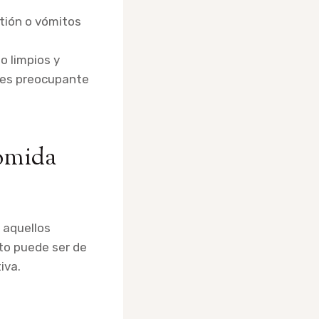
tión o vómitos
o limpios y
l es preocupante
omida
r aquellos
to puede ser de
iva.