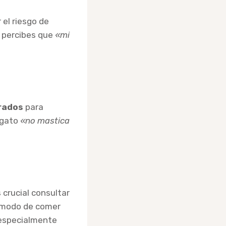
el riesgo de
i percibes que
«mi
rados
para
u gato
«no mastica
 crucial consultar
 modo de comer
 especialmente