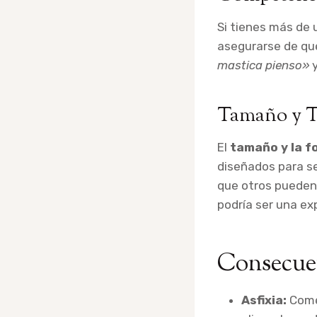
Si tienes más de 
asegurarse de que
mastica pienso»
y
Tamaño y T
El
tamaño y la f
diseñados para s
que otros pueden 
podría ser una ex
Consecue
Asfixia:
Comer