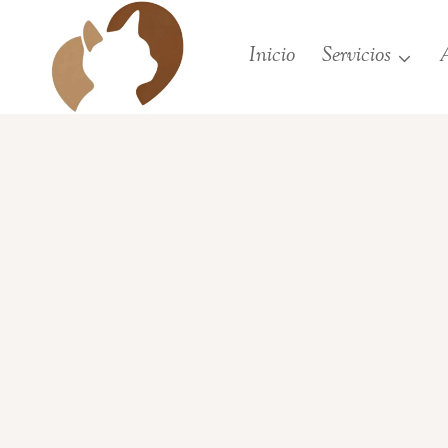
Saltar
al
Inicio
Servicios
A
contenido