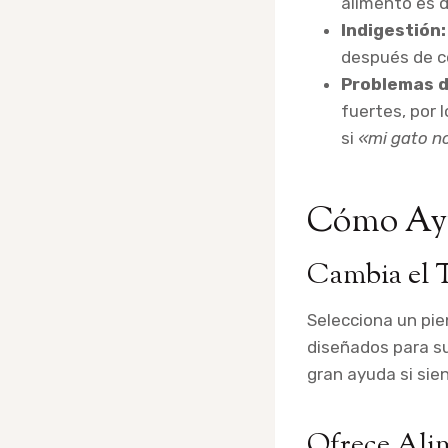
alimento es 
Indigestión:
después de c
Problemas d
fuertes, por 
si
«mi gato n
Cómo Ayu
Cambia el T
Selecciona un pi
diseñados para s
gran ayuda si si
Ofrece Ali