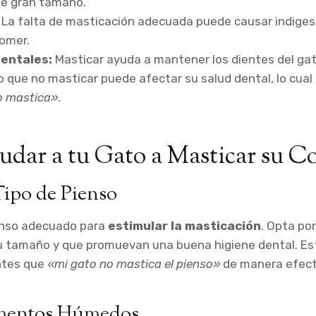
de gran tamaño.
La falta de masticación adecuada puede causar indiges
omer.
entales:
Masticar ayuda a mantener los dientes del gat
lo que no masticar puede afectar su salud dental, lo cua
o mastica»
.
dar a tu Gato a Masticar su C
ipo de Pienso
enso adecuado para
estimular la masticación
. Opta po
u tamaño y que promuevan una buena higiene dental. Es
entes que
«mi gato no mastica el pienso»
de manera efect
mentos Húmedos