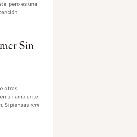
nte, pero es una
tención
omer Sin
de otros
o en un ambiente
n. Si piensas
«mi