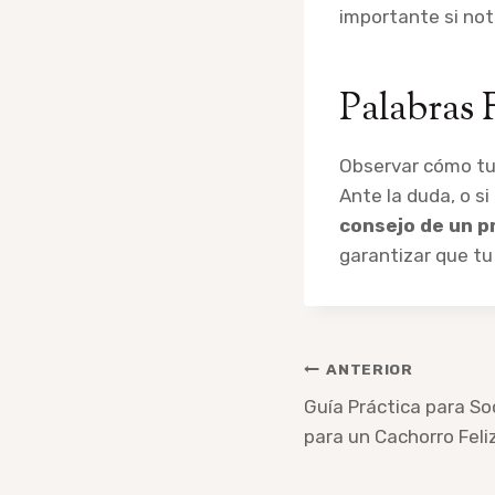
importante si no
Palabras 
Observar cómo tu
Ante la duda, o s
consejo de un p
garantizar que t
Navegación
ANTERIOR
de
Guía Práctica para Soc
para un Cachorro Feli
entradas