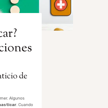
car?
ciones
ticio de
omer. Algunos
masticar
. Cuando