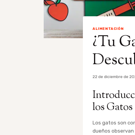
ALIMENTACIÓN
¿Tu Ga
Descub
Por
22 de diciembre de 2
admin
Introducc
los Gatos
Los gatos son con
dueños observan 