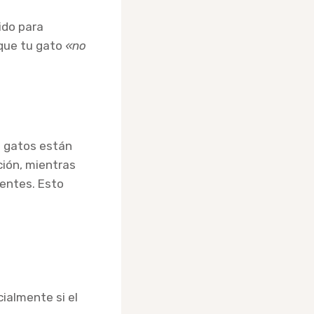
ido para
que tu gato
«no
a gatos están
ión, mientras
ientes. Esto
ialmente si el