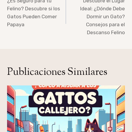
de
¿Es Seguro para tu
Descubre el Lugar
Felino? Descubre si los
Ideal: ¿Dónde Debe
entradas
Gatos Pueden Comer
Dormir un Gato?
Papaya
Consejos para el
Descanso Felino
Publicaciones Similares