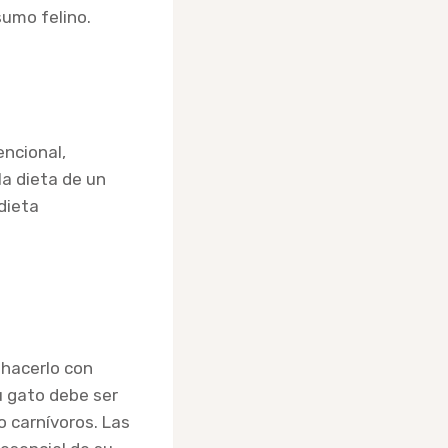
sumo felino.
ncional,
la dieta de un
dieta
 hacerlo con
tu gato debe ser
o carnívoros. Las