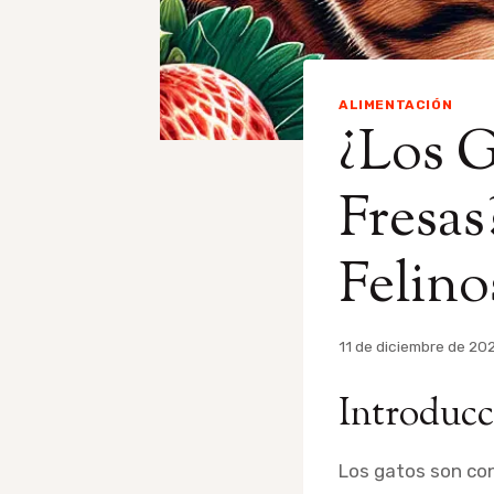
ALIMENTACIÓN
¿Los 
Fresas
Felino
Por
11 de diciembre de 20
admin
Introducci
Los gatos son con