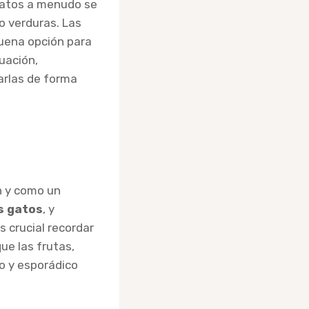
 gatos a menudo se
o verduras. Las
buena opción para
uación,
arlas de forma
 y como un
s gatos
, y
s crucial recordar
ue las frutas,
o y esporádico