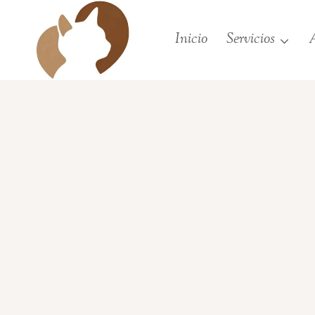
Saltar
al
Inicio
Servicios
A
contenido