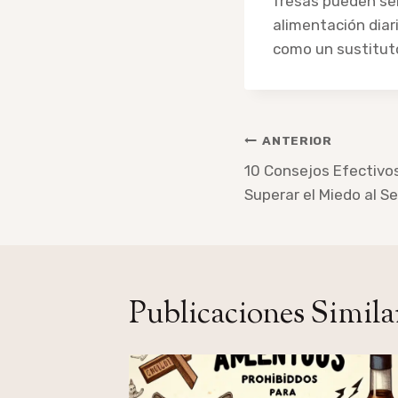
fresas pueden se
alimentación diar
como un sustituto
Navegación
ANTERIOR
de
10 Consejos Efectivos
Superar el Miedo al S
entradas
Publicaciones Simila