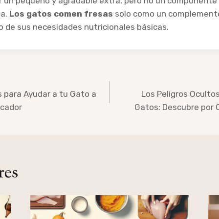
r un pequeño y agradable extra, pero no un componente 
ia.
Los gatos comen fresas
solo como un complemento 
 de sus necesidades nutricionales básicas.
 para Ayudar a tu Gato a
Los Peligros Oculto
ecador
Gatos: Descubre por Q
res