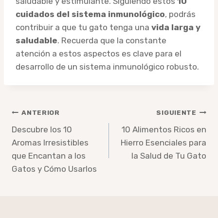
saludable y estimulante. Siguiendo estos
10
cuidados del sistema inmunológico
, podrás
contribuir a que tu gato tenga una
vida larga y
saludable
. Recuerda que la constante
atención a estos aspectos es clave para el
desarrollo de un sistema inmunológico robusto.
Navegación
ANTERIOR
SIGUIENTE
de
Descubre los 10
10 Alimentos Ricos en
Aromas Irresistibles
Hierro Esenciales para
entradas
que Encantan a los
la Salud de Tu Gato
Gatos y Cómo Usarlos