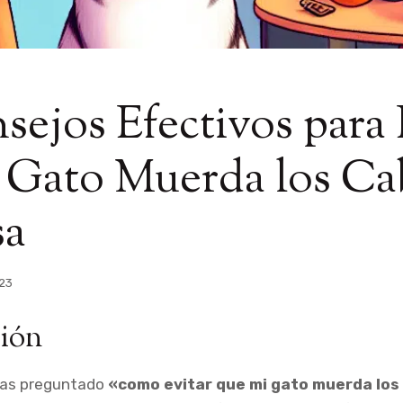
sejos Efectivos para 
 Gato Muerda los Ca
sa
023
ión
 has preguntado
«como evitar que mi gato muerda los