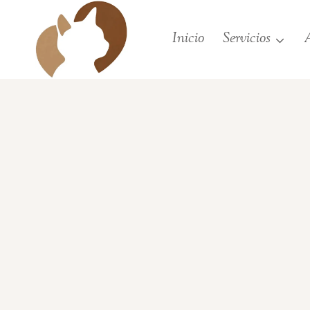
Saltar
al
Inicio
Servicios
A
contenido