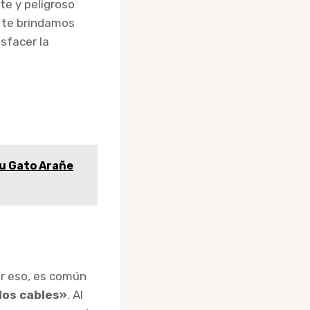
te y peligroso
, te brindamos
sfacer la
tu Gato Arañe
or eso, es común
los cables»
. Al