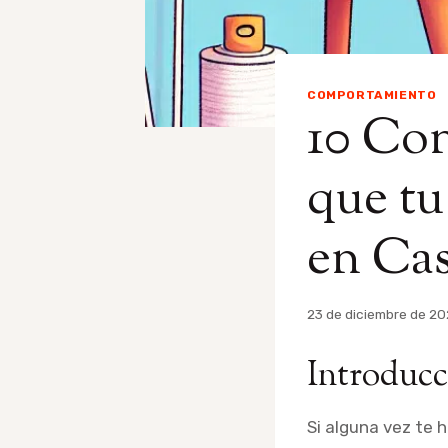
COMPORTAMIENTO
10 Con
que tu
en Ca
Por
23 de diciembre de 2
admin
Introducc
Si alguna vez te