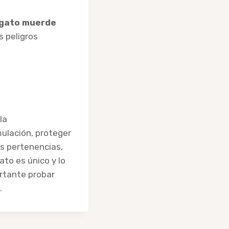
gato muerde
s peligros
la
mulación, proteger
us pertenencias,
to es único y lo
ortante probar
.