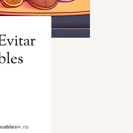
Evitar
bles
 cables»
, no