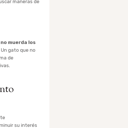
uscar maneras de
 no muerda los
. Un gato que no
rma de
ivas.
ento
nte
inuir su interés