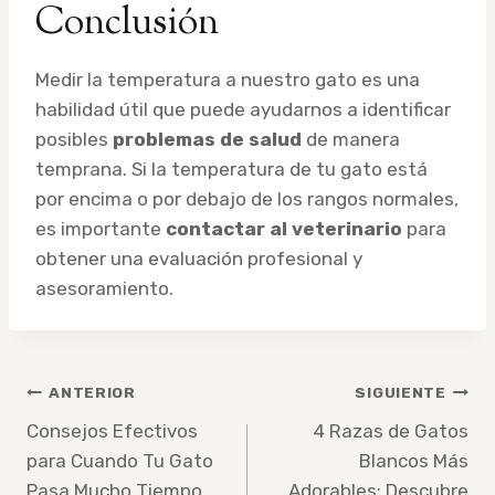
Conclusión
Medir la temperatura a nuestro gato es una
habilidad útil que puede ayudarnos a identificar
posibles
problemas de salud
de manera
temprana. Si la temperatura de tu gato está
por encima o por debajo de los rangos normales,
es importante
contactar al veterinario
para
obtener una evaluación profesional y
asesoramiento.
Navegación
ANTERIOR
SIGUIENTE
de
Consejos Efectivos
4 Razas de Gatos
para Cuando Tu Gato
Blancos Más
entradas
Pasa Mucho Tiempo
Adorables: Descubre