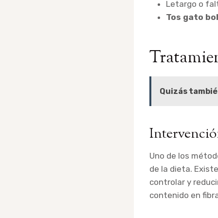
Letargo o fal
Tos gato bo
Tratamien
Quizás tambié
Intervenció
Uno de los métod
de la dieta. Exis
controlar y reduc
contenido en fibra