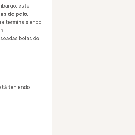
mbargo, este
las de pelo
.
que termina siendo
in
eseadas bolas de
stá teniendo