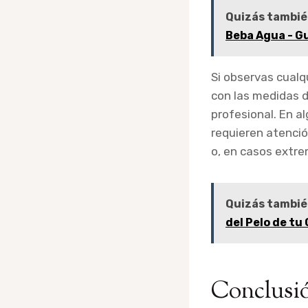
Quizás tambié
Beba Agua - Gu
Si observas cualq
con las medidas d
profesional. En a
requieren atenci
o, en casos extre
Quizás tambié
del Pelo de tu
Conclusi