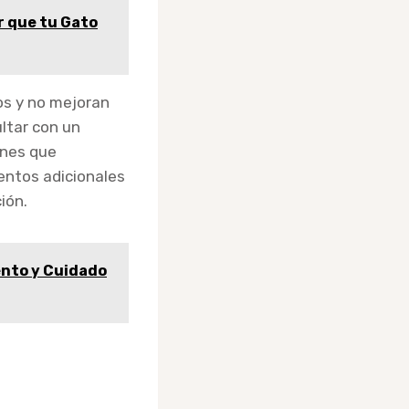
r que tu Gato
s y no mejoran
ltar con un
ones que
ientos adicionales
ión.
ento y Cuidado