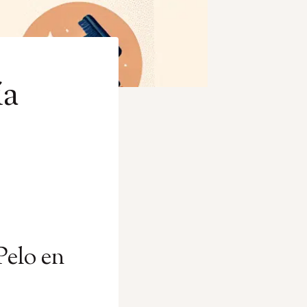
ía
Pelo en