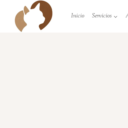
Saltar
al
Inicio
Servicios
A
contenido