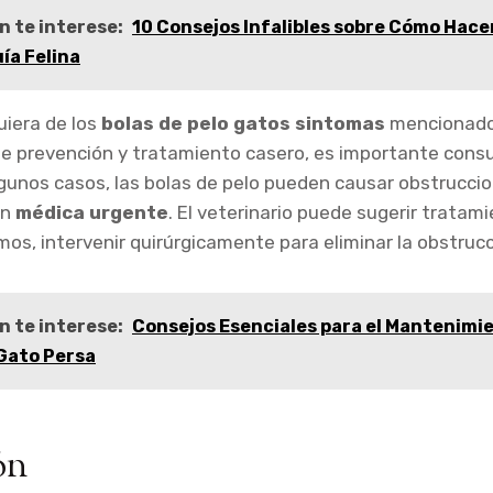
n te interese:
10 Consejos Infalibles sobre Cómo Hace
ía Felina
uiera de los
bolas de pelo gatos sintomas
mencionado
e prevención y tratamiento casero, es importante consu
lgunos casos, las bolas de pelo pueden causar obstrucci
ón
médica urgente
. El veterinario puede sugerir tratam
mos, intervenir quirúrgicamente para eliminar la obstrucc
n te interese:
Consejos Esenciales para el Mantenimi
 Gato Persa
ón