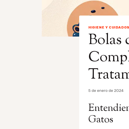
HIGIENE Y CUIDADO
Bolas 
Compl
Tratam
Por
5 de enero de 2024
admin
Entendien
Gatos