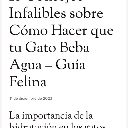
Infalibles sobre
Cómo Hacer que
tu Gato Beba
Agua – Guía
Felina
Por
11 de diciembre de 2023
admin
La importancia de la
hidratación en los gatos