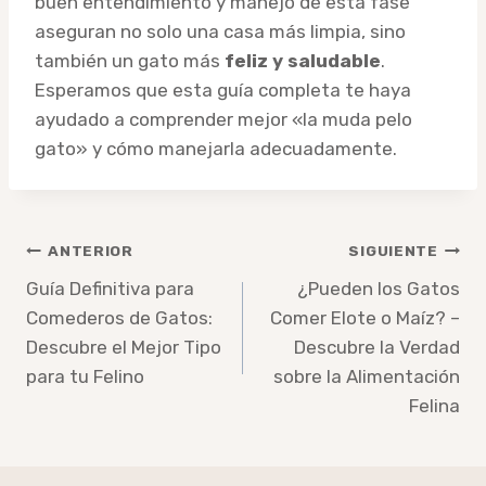
buen entendimiento y manejo de esta fase
aseguran no solo una casa más limpia, sino
también un gato más
feliz y saludable
.
Esperamos que esta guía completa te haya
ayudado a comprender mejor «la muda pelo
gato» y cómo manejarla adecuadamente.
Navegación
ANTERIOR
SIGUIENTE
de
Guía Definitiva para
¿Pueden los Gatos
Comederos de Gatos:
Comer Elote o Maíz? –
entradas
Descubre el Mejor Tipo
Descubre la Verdad
para tu Felino
sobre la Alimentación
Felina