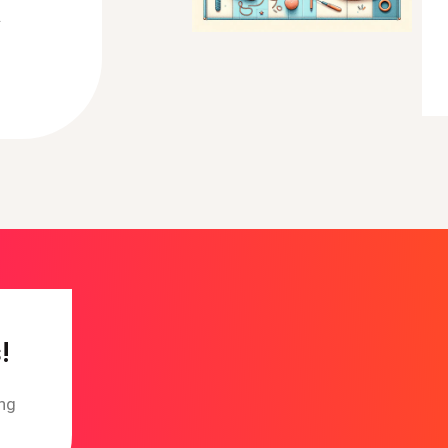
.
!
ing