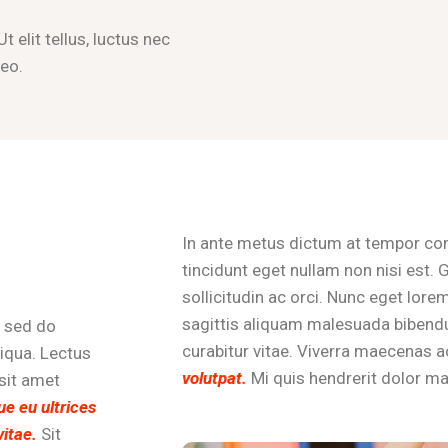
 elit tellus, luctus nec
leo.
In ante metus dictum at tempor co
tincidunt eget nullam non nisi est.
sollicitudin ac orci. Nunc eget lore
sagittis aliquam malesuada biben
, sed do
curabitur vitae. Viverra maecenas
iqua. Lectus
volutpat.
Mi quis hendrerit dolor m
sit amet
que eu ultrices
vitae.
Sit