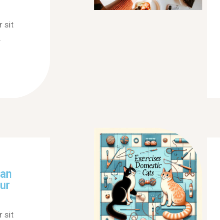
 sit
.
Can
ur
 sit