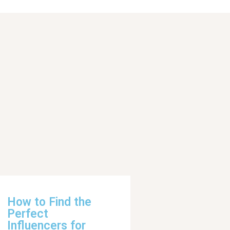
How to Find the
Perfect
Influencers for