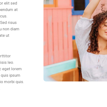
r elit sed
ibendum at
cus.
 Sed risus
eu non diam
ate ut
rttitor
sis leo.
 eget lorem
s quis ipsum
io morbi quis.
.