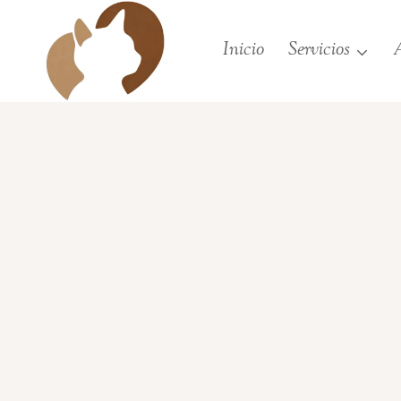
Saltar
al
Inicio
Servicios
A
contenido