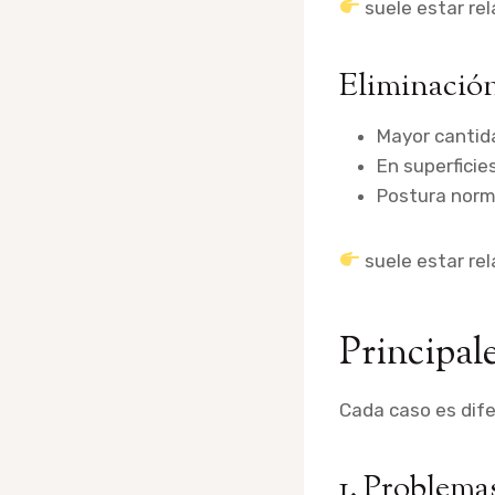
suele estar rel
Eliminación
Mayor cantid
En superficie
Postura norm
suele estar rel
Principal
Cada caso es dife
1. Problema