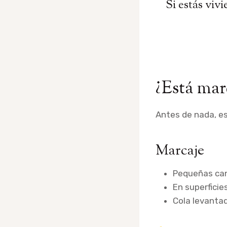
Si estás viv
¿Está mar
Antes de nada, es
Marcaje
Pequeñas ca
En superficie
Cola levanta