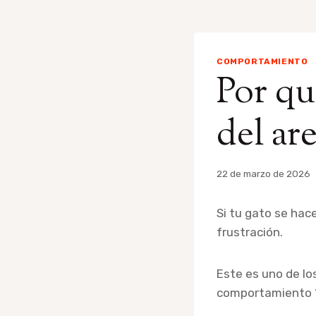
COMPORTAMIENTO
Por qu
del ar
Por
22 de marzo de 2026
admin
Si tu gato se hac
frustración.
Este es uno de l
comportamiento “s