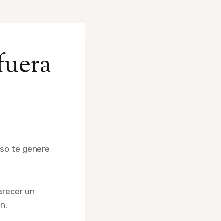
fuera
uso te genere
arecer un
n.