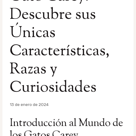
Descubre sus
Únicas
Características,
Razas y
Curiosidades
Por
13 de enero de 2024
admin
Introducción al Mundo de
los Gatos Carey