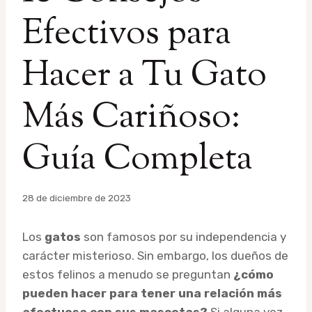
Efectivos para
Hacer a Tu Gato
Más Cariñoso:
Guía Completa
Por
28 de diciembre de 2023
admin
Los
gatos
son famosos por su independencia y
carácter misterioso. Sin embargo, los dueños de
estos felinos a menudo se preguntan
¿cómo
pueden hacer para tener una relación más
afectuosa con sus mascotas?
Si alguna vez